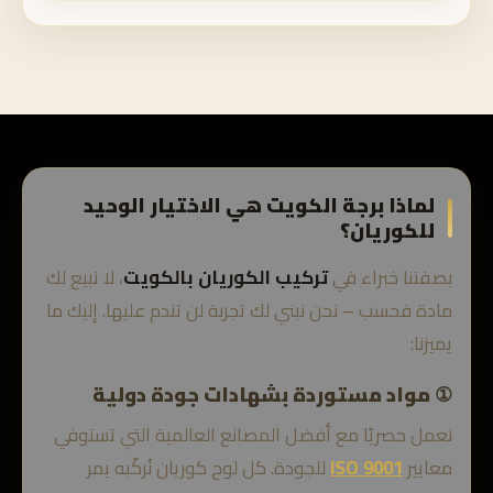
لماذا برجة الكويت هي الاختيار الوحيد
للكوريان؟
بصفتنا خبراء في
تركيب الكوريان بالكويت
، لا نبيع لك
مادة فحسب – نحن نبني لك تجربة لن تندم عليها. إليك ما
يميزنا:
① مواد مستوردة بشهادات جودة دولية
نعمل حصريًا مع أفضل المصانع العالمية التي تستوفي
معايير
ISO 9001
للجودة. كل لوح كوريان نُركّبه يمر