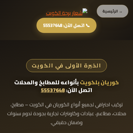
→ الرئيسية
📞 اتصل الآن: 55537648
الخبرة الأولى في الكويت
كوريان بلكويت
بأنواعه للمطابخ والمحلات
اتصل الآن:
55537648
تركيب احترافي لجميع أنواع الكوريان في الكويت – مطابخ،
محلات، مطاعم، عيادات وكاونترات تجارية بجودة تدوم سنوات
وضمان حقيقي.