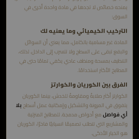
يمنحه خصائص لا تجدها في مادة واحدة أخرى في
السوق:
التركيب الكيميائي وما يعنيه لك
المادة غير مسامية بالكامل، مما يعني أن السوائل
والبقع تبقى على السطح ولا تتسرب إلى الداخل. لذلك،
التنظيف بمسحة ومنظف عادي يكفي تمامًا حتى في
المطابخ الأكثر استخدامًا.
الفرق بين الكوريان والكوارتز
الكوارتز أكثر صلابةً ومقاومةً للخدش، بينما الكوريان
يتفوق في المرونة والتشكيل وإمكانية عمل أسطح
بلا
أي فواصل
مع أحواض مدمجة. للمطابخ المنزلية
والمشاريع التي تتطلب تصميمًا انسيابيًا فاخرًا، الكوريان
هو الخيار الأذكى.