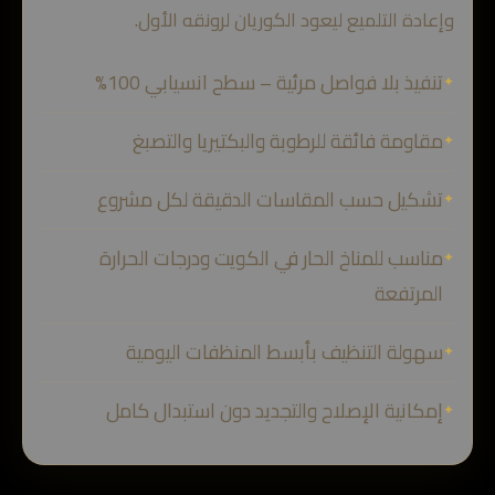
وإعادة التلميع ليعود الكوريان لرونقه الأول.
تنفيذ بلا فواصل مرئية – سطح انسيابي 100%
مقاومة فائقة للرطوبة والبكتيريا والتصبغ
تشكيل حسب المقاسات الدقيقة لكل مشروع
مناسب للمناخ الحار في الكويت ودرجات الحرارة
المرتفعة
سهولة التنظيف بأبسط المنظفات اليومية
إمكانية الإصلاح والتجديد دون استبدال كامل