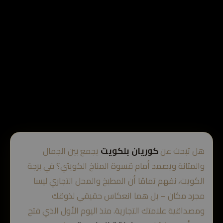
هل تبحث عن
كوريان بلكويت
يجمع بين الجمال
والمتانة ويصمد أمام قسوة المناخ الكويتي؟ في برجة
الكويت، نفهم تمامًا أن المطبخ والمحل التجاري ليسا
مجرد مكان – بل هما انعكاس حقيقي لذوقك
ومصداقية علامتك التجارية. منذ اليوم الأول الذي فتح