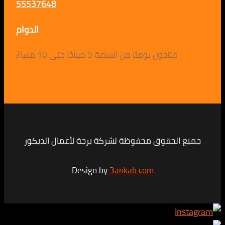
55537648
الدوام
متاحون يوميًا من الساعة 9 صباحًا حتى 10 مساءً
لحقوق محفوظة لشركة برجة لأعمال الديكور
Design by
3ankab.com