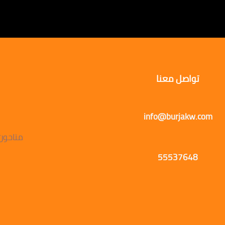
تواصل معنا
info@burjakw.com
متاحون يوميًا
55537648