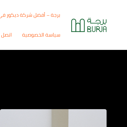
خطي
لى
برجة – أفضل شركة ديكور في
لمحتوى
سياسة الخصوصية
اتصل ب