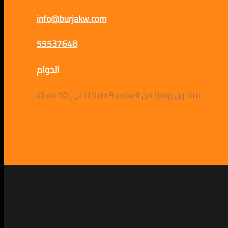
info@burjakw.com
55537648
الدوام
متاحون يوميًا من الساعة 9 صباحًا حتى 10 مساءً