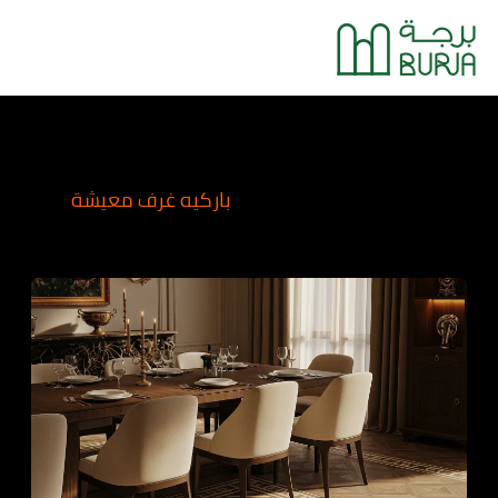
خطي
Main
لى
Menu
لمحتوى
باركيه غرف معيشة