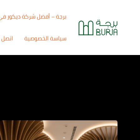
خطي
لى
برجة – أفضل شركة ديكور في
لمحتوى
سياسة الخصوصية
اتصل ب