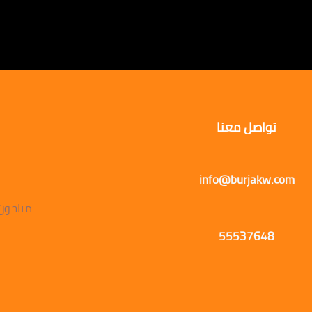
تواصل معنا
info@burjakw.com
متاحون يوميًا
55537648