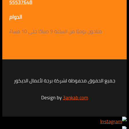
55537648
الدوام
متاحون يوميًا من الساعة 9 صباحًا حتى 10 مساءً
لحقوق محفوظة لشركة برجة لأعمال الديكور
Design by
3ankab.com