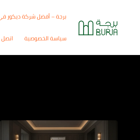
خطي
لى
برجة – أفضل شركة ديكور في
لمحتوى
سياسة الخصوصية
اتصل ب