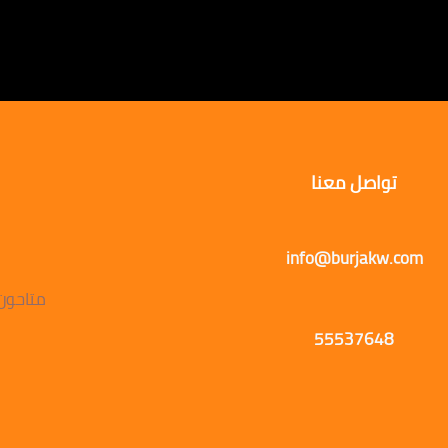
تواصل معنا
info@burjakw.com
متاحون يوميًا
55537648