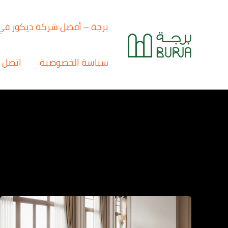
خطي
لى
برجة – أفضل شركة ديكور في
لمحتوى
سياسة الخصوصية
اتصل ب