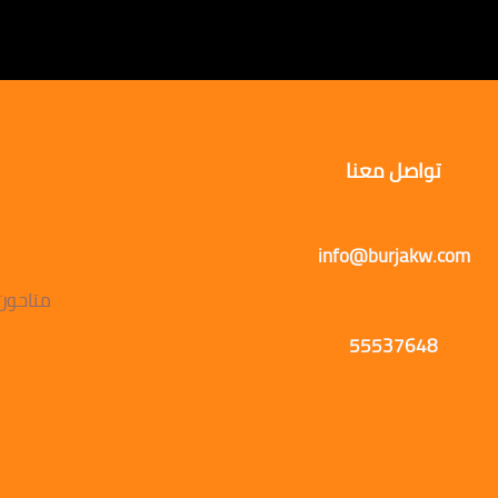
تواصل معنا
info@burjakw.com
متاحون يوميًا
55537648