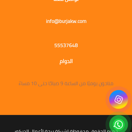
info@burjakw.com
55537648
الدوام
متاحون يوميًا من الساعة 9 صباحًا حتى 10 مساءً
جميع الحقوق محفوظة لشركة برجة لأعمال الديكور