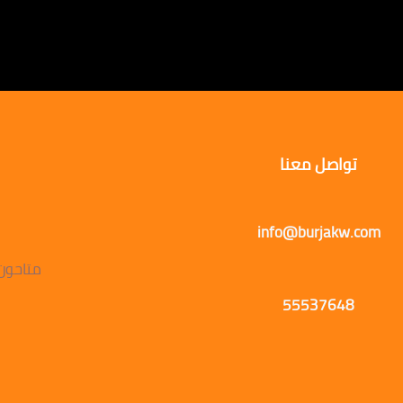
تواصل معنا
info@burjakw.com
متاحون يوميًا
55537648