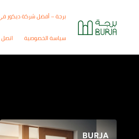
خطي
لى
برجة – أفضل شركة ديكور في
لمحتوى
سياسة الخصوصية
اتصل ب