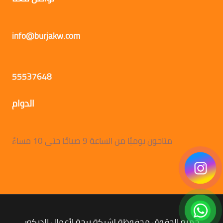
info@burjakw.com
55537648
الدوام
متاحون يوميًا من الساعة 9 صباحًا حتى 10 مساءً
جميع الحقوق محفوظة لشركة برجة لأعمال الديكور