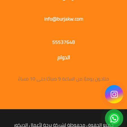
info@burjakw.com
55537648
الدوام
متاحون يوميًا من الساعة 9 صباحًا حتى 10 مساءً
جميع الحقوق محفوظة لشركة برجة لأعمال الديكور