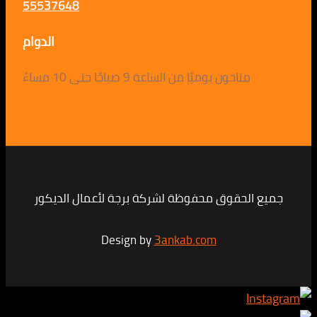
55537648
الدوام
متاحون يوميًا من الساعة 9 صباحًا حتى 10 مساءً
لحقوق محفوظة لشركة برجة لأعمال الديكور
Design by
3ankab.com