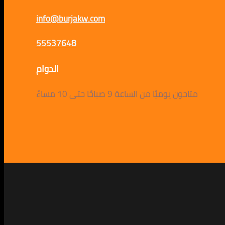
info@burjakw.com
55537648
الدوام
متاحون يوميًا من الساعة 9 صباحًا حتى 10 مساءً