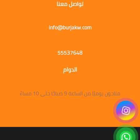
تواصل معنا
info@burjakw.com
55537648
الدوام
متاحون يوميًا من الساعة 9 صباحًا حتى 10 مساءً