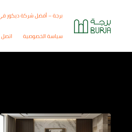
خطي
لى
برجة – أفضل شركة ديكور في
لمحتوى
سياسة الخصوصية
اتصل ب