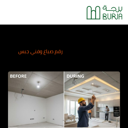
خطي
Main
لى
Menu
لمحتوى
رقم صباغ وفني جبس