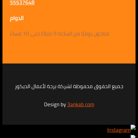
55537648
الدوام
متاحون يوميًا من الساعة 9 صباحًا حتى 10 مساءً
لحقوق محفوظة لشركة برجة لأعمال الديكور
Design by
3ankab.com