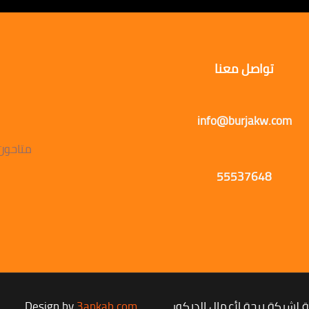
تواصل معنا
info@burjakw.com
متاحون يوميًا
55537648
شركة برجة لأعمال الديكور
3ankab.com
Design by