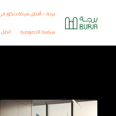
خطي
لى
برجة – أفضل شركة ديكور في
لمحتوى
سياسة الخصوصية
اتصل ب