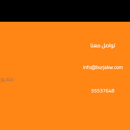
تواصل معنا
info@burjakw.com
متاحون يوميًا
55537648