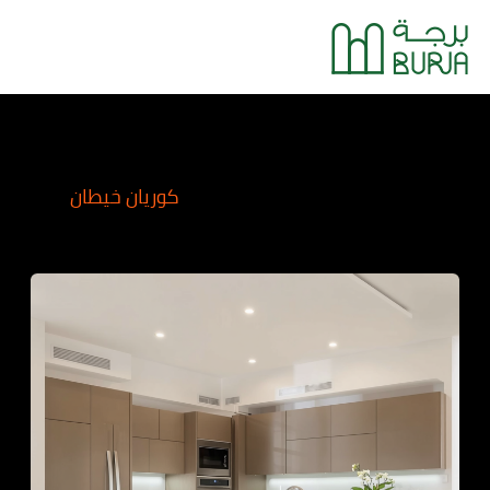
خطي
Main
لى
Menu
لمحتوى
كوريان خيطان