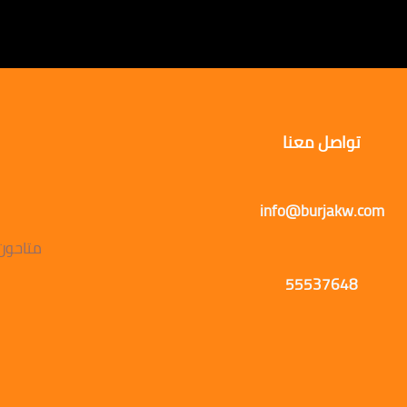
تواصل معنا
info@burjakw.com
متاحون يوميًا
55537648