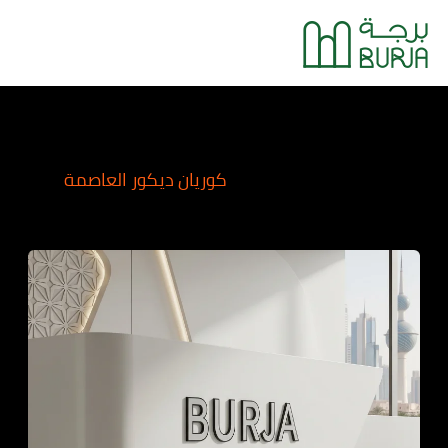
خطي
Main
لى
Menu
لمحتوى
كوريان ديكور العاصمة