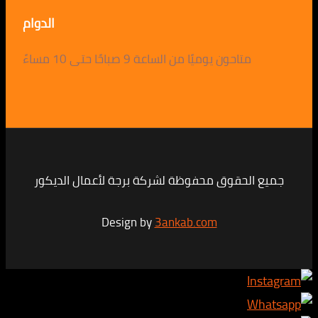
الدوام
متاحون يوميًا من الساعة 9 صباحًا حتى 10 مساءً
لحقوق محفوظة لشركة برجة لأعمال الديكور
Design by
3ankab.com