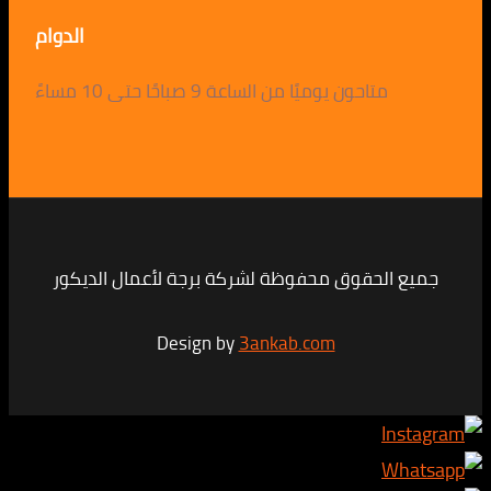
الدوام
متاحون يوميًا من الساعة 9 صباحًا حتى 10 مساءً
لحقوق محفوظة لشركة برجة لأعمال الديكور
Design by
3ankab.com