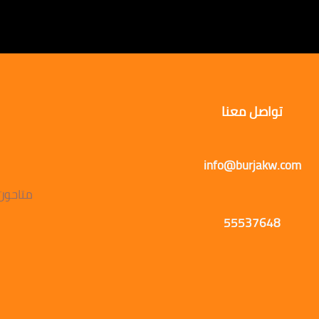
تواصل معنا
info@burjakw.com
متاحون يوميًا
55537648