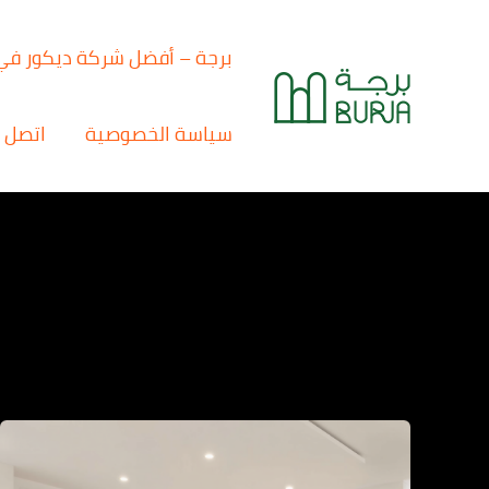
خطي
لى
برجة – أفضل شركة ديكور في
لمحتوى
سياسة الخصوصية
اتصل ب