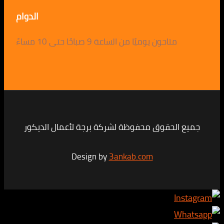
الدوام
متاحون يوميًا من الساعة 9 صباحًا حتى 10 مساءً
لحقوق محفوظة لشركة برجة لأعمال الديكور
Design by
3ankab.com