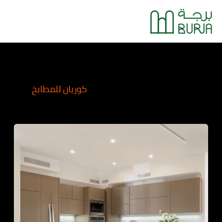
خطي
Main
لى
Menu
لمحتوى
كوريان للمطابخ