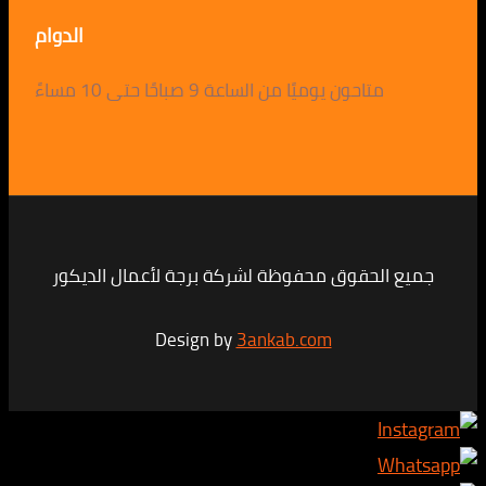
الدوام
متاحون يوميًا من الساعة 9 صباحًا حتى 10 مساءً
لحقوق محفوظة لشركة برجة لأعمال الديكور
Design by
3ankab.com