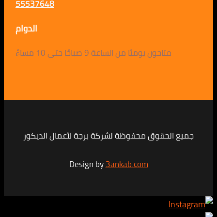
55537648
الدوام
متاحون يوميًا من الساعة 9 صباحًا حتى 10 مساءً
لحقوق محفوظة لشركة برجة لأعمال الديكور
Design by
3ankab.com