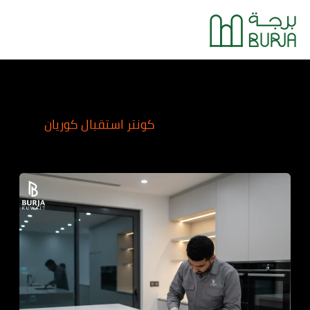
خطي
Main
لى
Menu
لمحتوى
كونتر استقبال كوريان