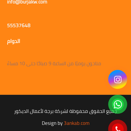
info@burjakw.com
55537648
الدوام
متاحون يوميًا من الساعة 9 صباحًا حتى 10 مساءً
جميع الحقوق محفوظة لشركة برجة لأعمال الديكور
Design by
3ankab.com