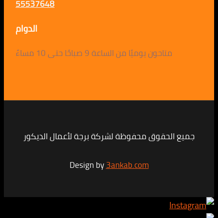
55537648
الدوام
متاحون يوميًا من الساعة 9 صباحًا حتى 10 مساءً
لحقوق محفوظة لشركة برجة لأعمال الديكور
Design by
3ankab.com