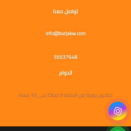
تواصل معنا
info@burjakw.com
55537648
الدوام
متاحون يوميًا من الساعة 9 صباحًا حتى 10 مساءً