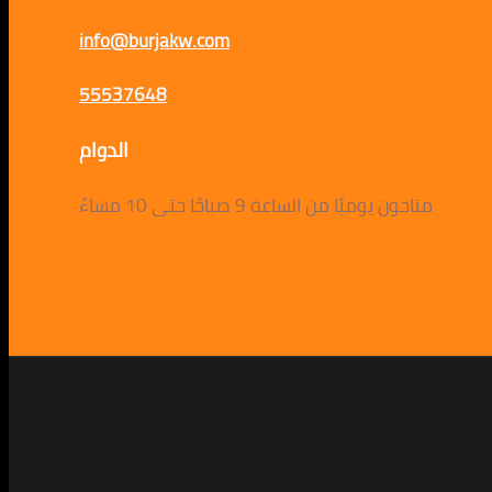
info@burjakw.com
55537648
الدوام
متاحون يوميًا من الساعة 9 صباحًا حتى 10 مساءً