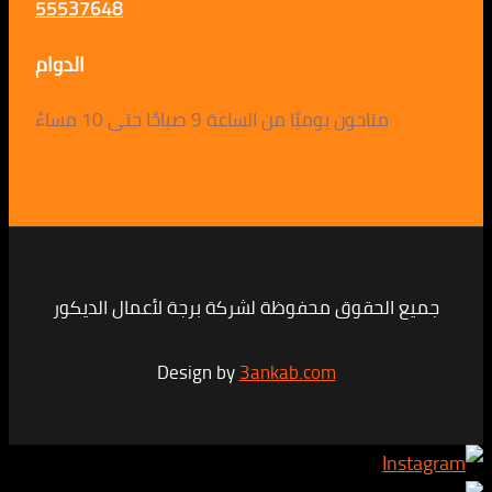
55537648
الدوام
متاحون يوميًا من الساعة 9 صباحًا حتى 10 مساءً
لحقوق محفوظة لشركة برجة لأعمال الديكور
Design by
3ankab.com