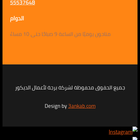
55537648
الدوام
متاحون يوميًا من الساعة 9 صباحًا حتى 10 مساءً
لحقوق محفوظة لشركة برجة لأعمال الديكور
Design by
3ankab.com