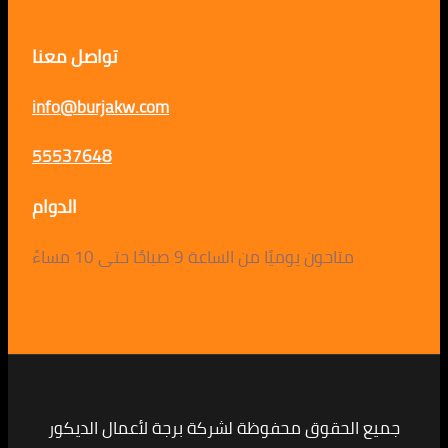
تواصل معنا
info@burjakw.com
55537648
الدوام
متاحون يوميًا من الساعة 9 صباحًا حتى 10 مساءً
لحقوق محفوظة لشركة برجة لأعمال الديكور