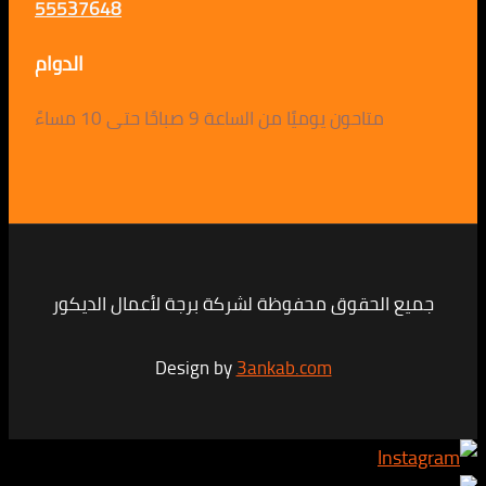
55537648
الدوام
متاحون يوميًا من الساعة 9 صباحًا حتى 10 مساءً
لحقوق محفوظة لشركة برجة لأعمال الديكور
Design by
3ankab.com