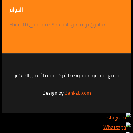
الدوام
متاحون يوميًا من الساعة 9 صباحًا حتى 10 مساءً
لحقوق محفوظة لشركة برجة لأعمال الديكور
Design by
3ankab.com