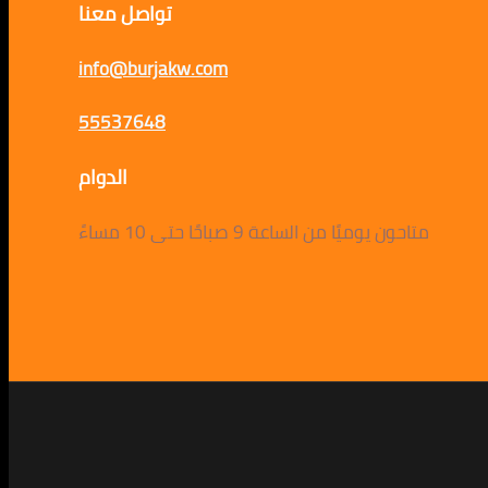
تواصل معنا
info@burjakw.com
55537648
الدوام
متاحون يوميًا من الساعة 9 صباحًا حتى 10 مساءً