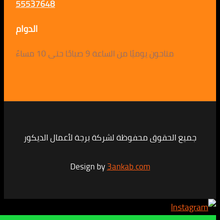
55537648
الدوام
متاحون يوميًا من الساعة 9 صباحًا حتى 10 مساءً
لحقوق محفوظة لشركة برجة لأعمال الديكور
Design by
3ankab.com