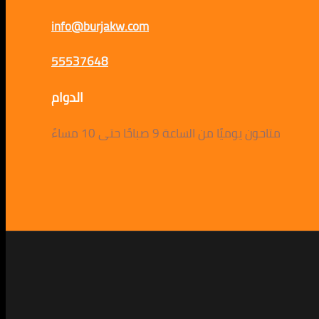
info@burjakw.com
55537648
الدوام
متاحون يوميًا من الساعة 9 صباحًا حتى 10 مساءً