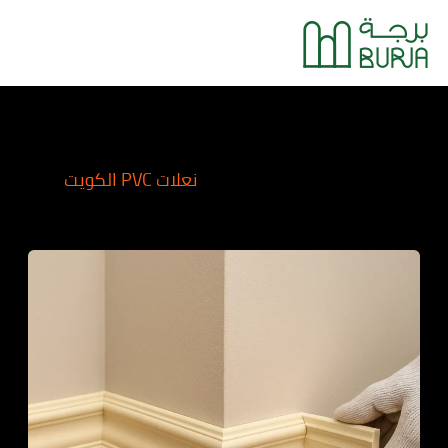
خطي
Main
لى
Menu
لمحتوى
نعلات PVC الكويت