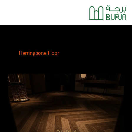
خطي
Main
لى
Menu
لمحتوى
Herringbone Floor