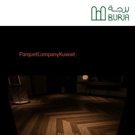
خطي
Main
لى
Menu
لمحتوى
ParquetCompanyKuwait