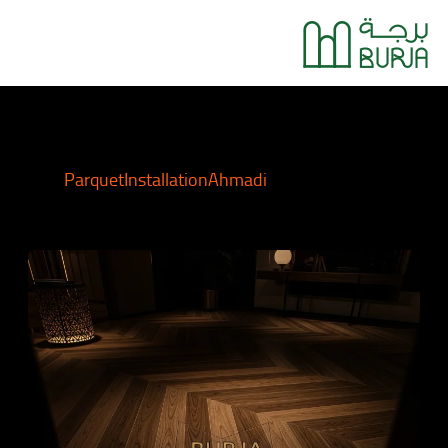
خطي
Main
لى
Menu
لمحتوى
ParquetInstallationAhmadi