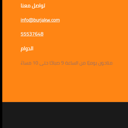
تواصل معنا
info@burjakw.com
55537648
الدوام
متاحون يوميًا من الساعة 9 صباحًا حتى 10 مساءً