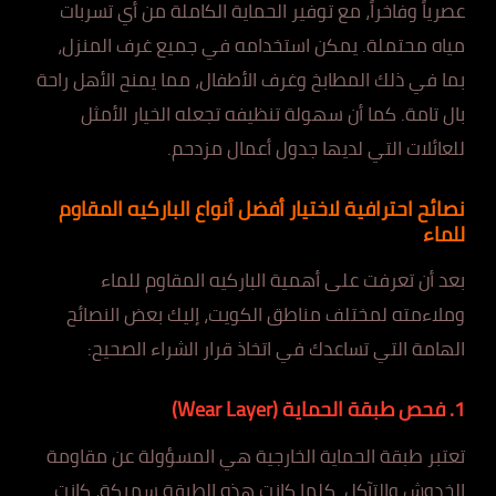
عصرياً وفاخراً، مع توفير الحماية الكاملة من أي تسربات
مياه محتملة. يمكن استخدامه في جميع غرف المنزل،
بما في ذلك المطابخ وغرف الأطفال، مما يمنح الأهل راحة
بال تامة. كما أن سهولة تنظيفه تجعله الخيار الأمثل
للعائلات التي لديها جدول أعمال مزدحم.
نصائح احترافية لاختيار أفضل أنواع الباركيه المقاوم
للماء
بعد أن تعرفت على أهمية الباركيه المقاوم للماء
وملاءمته لمختلف مناطق الكويت، إليك بعض النصائح
الهامة التي تساعدك في اتخاذ قرار الشراء الصحيح:
1. فحص طبقة الحماية (Wear Layer)
تعتبر طبقة الحماية الخارجية هي المسؤولة عن مقاومة
الخدوش والتآكل. كلما كانت هذه الطبقة سميكة، كانت