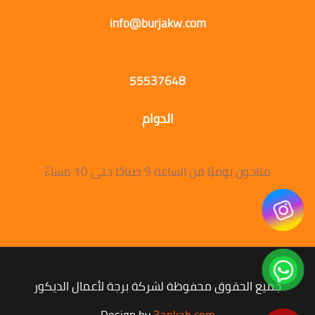
info@burjakw.com
55537648
الدوام
متاحون يوميًا من الساعة 9 صباحًا حتى 10 مساءً
جميع الحقوق محفوظة لشركة برجة لأعمال الديكور