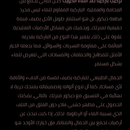
تركيب باركيه ضد الماء الكويت
كحل مثالي يجمع بين
الفخامة والعملية. الباركيه المقاوم للماء ليس مجرد
قطعة ديكور، بل هو استثمار طويل الأجل يضيف قيمة
حقيقية لمنزلك، ويحميك من مشاكل الأرضيات التقليدية.
علاوة على ذلك، يتميز هذا النوع من الباركيه بقدرته
الفائقة على مقاومة التسربات والسوائل، مما يجعله الخيار
الأمثل للمطابخ والحمامات والمساحات التي تتعرض للماء
بشكل مستمر.
الجمال الطبيعي للباركيه يضيف لمسة من الدفء والأناقة
لأي مساحة، كما أن تنوع ألوانه وتصميماته يمنحك حرية لا
نهائية في التنسيق مع ديكور منزلك. بالتالي، يمكنك
الحصول على مظهر خشبي فاخر دون القلق من التلف
الذي يسببه الماء أو الرطوبة. لذلك، إذا كنت تبحث عن
أرضيات تجمع بين الجمال والمتانة، فإن خيارك الأوحد هو