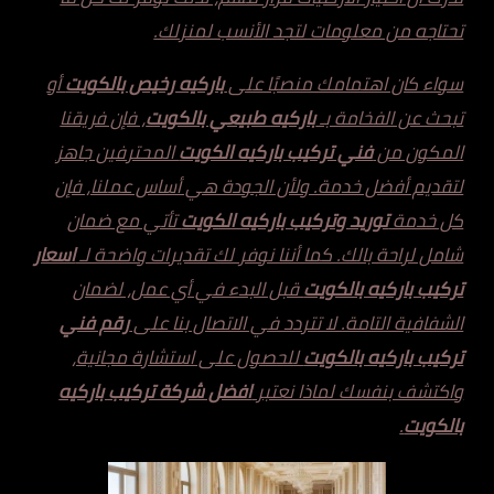
تحتاجه من معلومات لتجد الأنسب لمنزلك.
سواء كان اهتمامك منصبًا على
باركيه رخيص بالكويت
أو
تبحث عن الفخامة بـ
باركيه طبيعي بالكويت
، فإن فريقنا
المكون من
فني تركيب باركيه الكويت
المحترفين جاهز
لتقديم أفضل خدمة. ولأن الجودة هي أساس عملنا، فإن
كل خدمة
توريد وتركيب باركيه الكويت
تأتي مع ضمان
شامل لراحة بالك. كما أننا نوفر لك تقديرات واضحة لـ
اسعار
تركيب باركيه بالكويت
قبل البدء في أي عمل، لضمان
الشفافية التامة. لا تتردد في الاتصال بنا على
رقم فني
تركيب باركيه بالكويت
للحصول على استشارة مجانية،
واكتشف بنفسك لماذا نعتبر
افضل شركة تركيب باركيه
بالكويت
.