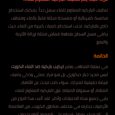
تنظيف الباركيه المقاوم للماء سهل جداً. يمكنك استخدام
مكنسة كهربائية أو ممسحة مبللة قليلاً بالماء ومنظف
خاص بالباركيه. تجنب استخدام كميات كبيرة من الماء، حيث
يكفي مسح السطح بقطعة قماش مبللة لإزالة الأتربة
والبقع.
الخاتمة
في نهاية المطاف، يعتبر
تركيب باركيه ضد الماء الكويت
ليس مجرد خيار ديكوري، بل هو قرار عملي وذكي يضيف
قيمة حقيقية لمنزلك. سواء كنت تبحث عن الأناقة،
المتانة، أو سهولة الصيانة، فإن الباركيه المقاوم للماء
يلبي جميع هذه الاحتياجات وأكثر. لقد أثبت هذا النوع من
الأرضيات جدارته في مختلف مناطق الكويت، من العاصمة
إلى الجهراء، بفضل قدرته على الصمود أمام تحديات