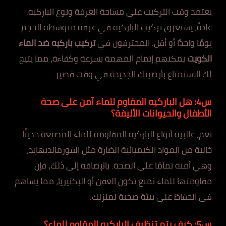
يعتمد وقت التركيب على مساحة الغرفة ونوع الباركيه.
عادةً، يستغرق تركيب الباركيه في غرفة متوسطة الحجم
يومًا واحدًا أو أقل. المحترفون في
تركيب باركيه ضد الماء
الكويت
يمكنهم إتمام المهمة بسرعة وكفاءة، مما يتيح
لك الاستمتاع بأرضيتك الجديدة في وقت قصير.
س4: هل الباركيه المقاوم للماء آمن على صحة
الأطفال والحيوانات الأليفة؟
نعم، غالبية أنواع الباركيه المقاومة للماء المصنعة حديثًا
خالية من المواد الكيميائية الضارة مثل الفورمالديهايد،
وهي آمنة تمامًا على الصحة. بالإضافة إلى ذلك، فإن
مقاومتها للماء تمنع تكون العفن أو البكتيريا، مما يساهم
في الحفاظ على بيئة صحية لمنزلك.
س5: كيف يتم تنظيف الباركيه المقاوم للماء؟