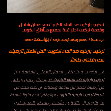
تركيب باركيه ضد الماء الكويت مع ضمان شامل
وخدمة تركيب احترافية بجميع مناطق الكويت
/
/ بواسطة
اترك تعليقاً
تصميم وتركيب أرضيات باركيه
admin
تركيب باركيه ضد الماء الكويت: الحل الأمثل لأرضيات
عصرية تدوم طويلاً
في الكويت، حيث يلتقي الجمال العملي بالفخامة، يبرز
تركيب باركيه ضد الماء الكويت
كخيار مثالي لمن يبحثون
عن أرضيات تجمع بين الأناقة والمتانة. إن كنت تبحث عن
شركة تركيب باركيه بالكويت
موثوقة، تقدم حلولاً شاملة
من التوريد إلى التركيب، فأنت في المكان الصحيح. نحن
ندرك أن اختيار الأرضيات قرار مهم، لذلك نوفر لك كل ما